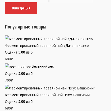
и
а
Фильтрация
н
к
и
с
м
и
Популярные товары
а
м
л
а
ь
л
Ферментированный травяной чай «Дикая вишня»
н
ь
Оценка
5.00
из 5
а
н
680
₽
я
а
Весенний лес
ц
я
Оценка
5.00
из 5
е
ц
700
₽
н
е
а
н
Ферментированный травяной чай "Вкус Башкирии"
а
Оценка
5.00
из 5
680
₽