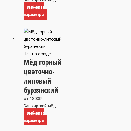
Выберите
Этот
параметры
товар
имеет
несколько
вариаций.
Опции
Нет на складе
можно
Мёд горный
выбрать
цветочно-
на
липовый
странице
товара.
бурзянский
от
1800
₽
Башкирский мёд
Выберите
Этот
параметры
товар