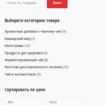
И
Поиск
с
к
а
Выберите категорию товара
т
Ароматные добавки к черному чаю
(9)
ь
:
Башкирский мёд
(2)
Монотравы
(10)
Продукты для здоровья
(5)
Ферментированный чай
(8)
Фиточаи для комплексного лечения
(10)
Чай в экопакетиках
(3)
Сортировать по цене
М
М