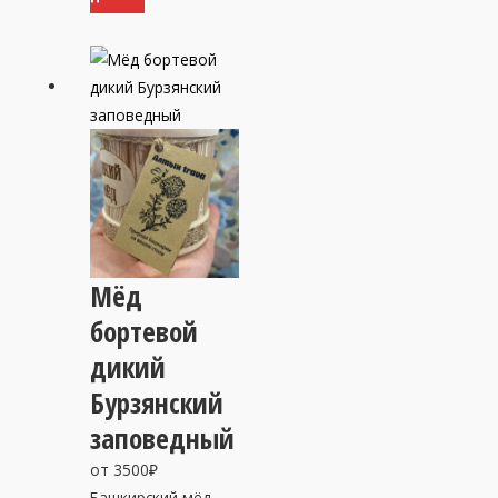
Мёд
бортевой
дикий
Бурзянский
заповедный
от
3500
₽
Башкирский мёд