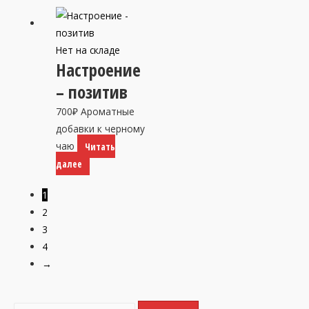
имеет
несколько
вариаций.
Нет на складе
Опции
Настроение
можно
– позитив
выбрать
700
₽
Ароматные
на
добавки к черному
странице
чаю
Читать
товара.
далее
1
2
3
4
→