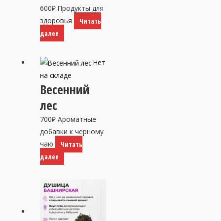
600
₽
Продукты для
здоровья
Читать
далее
Нет
на складе
Весенний
лес
700
₽
Ароматные
добавки к черному
чаю
Читать
далее